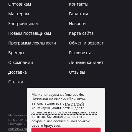
Оптовикам
Контакты
Мастерам
Гарантия
Застройщикам
Новости
Новым поставщикам
Карта сайта
Программа лояльности
Обмен и возврат
Бренды
Реквизиты
О компании
Личный кабинет
Доставка
Отзывы
Оплата
Мы используем файлы cookie.
Нажимая на кнопку «Принять»
Заказать звонок
вы соглашаетесь с
политикой
конфиденциальности
и даете
согласие на обработку персональных
Изображение товаров на сайте может отличаться
данных
. Вы можете запретить
от фактического изображения.
сохранение cookies в настройках
Находясь на сайте, вы принимаете
политику
своего браузера.
конфиденциальности
и даете
согласие на обработку