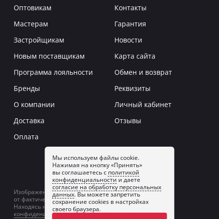
Оптовикам
Контакты
Мастерам
Гарантия
Застройщикам
Новости
Новым поставщикам
Карта сайта
Программа лояльности
Обмен и возврат
Бренды
Реквизиты
О компании
Личный кабинет
Доставка
Отзывы
Оплата
Мы используем файлы cookie.
Нажимая на кнопку «Принять»
Заказать звонок
вы соглашаетесь с
политикой
конфиденциальности
и даете
согласие на обработку персональных
Изображение товаров на сайте может отличаться
данных
. Вы можете запретить
от фактического изображения.
сохранение cookies в настройках
Находясь на сайте, вы принимаете
политику
своего браузера.
конфиденциальности
и даете
согласие на обработку