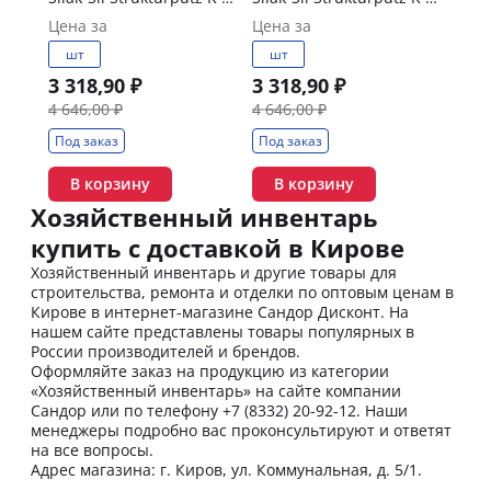
База А камеш 1.5 мм, 25
БазаА камеш 2.0 мм, 25
Цена за
Цена за
кг
кг
шт
шт
3 318,90 ₽
3 318,90 ₽
4 646,00 ₽
4 646,00 ₽
Под заказ
Под заказ
В корзину
В корзину
Хозяйственный инвентарь
купить с доставкой в Кирове
Хозяйственный инвентарь и другие товары для
строительства, ремонта и отделки по оптовым ценам в
Кирове в интернет-магазине Сандор Дисконт. На
нашем сайте представлены товары популярных в
России производителей и брендов.
Оформляйте заказ на продукцию из категории
«Хозяйственный инвентарь» на сайте компании
Сандор или по телефону +7 (8332) 20-92-12. Наши
менеджеры подробно вас проконсультируют и ответят
на все вопросы.
Адрес магазина: г. Киров, ул. Коммунальная, д. 5/1.