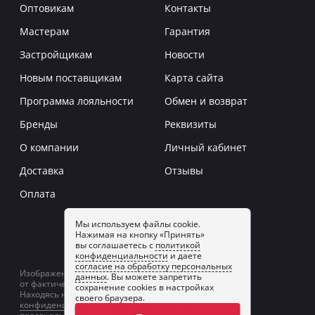
Оптовикам
Контакты
Мастерам
Гарантия
Застройщикам
Новости
Новым поставщикам
Карта сайта
Программа лояльности
Обмен и возврат
Бренды
Реквизиты
О компании
Личный кабинет
Доставка
Отзывы
Оплата
Мы используем файлы cookie.
Нажимая на кнопку «Принять»
Заказать звонок
вы соглашаетесь с
политикой
конфиденциальности
и даете
согласие на обработку персональных
Изображение товаров на сайте может отличаться
данных
. Вы можете запретить
от фактического изображения.
сохранение cookies в настройках
Находясь на сайте, вы принимаете
политику
своего браузера.
конфиденциальности
и даете
согласие на обработку