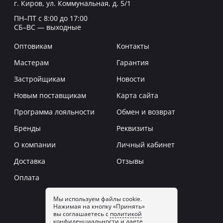
г. Киров, ул. Коммунальная, д. 5/1
ПН–ПТ с 8:00 до 17:00
СБ–ВС — выходные
Оптовикам
Контакты
Мастерам
Гарантия
Застройщикам
Новости
Новым поставщикам
Карта сайта
Программа лояльности
Обмен и возврат
Бренды
Реквизиты
О компании
Личный кабинет
Доставка
Отзывы
Оплата
Мы используем файлы cookie.
Нажимая на кнопку «Принять»
Заказать звонок
вы соглашаетесь с
политикой
конфиденциальности
и даете