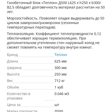
Газобетонный блок «Теплон» Д500 L625 х h250 х b300/
В2,5 обладает долговечность материал рассчитан на 50
лет.
Морозостойкость. Позволяет кладке выдерживать до 50
циклов заморозки/разморозки (сезонных
температурных перепадов).
Теплоизоляция. Коэффициент теплопроводности 0,12
обеспечивает хорошую термоизоляцию. При
дополнительном утеплении стен наружный холод не
сможет повлиять на температуру внутри комнат.
Бренд
Теплон
Длина
625 мм
Ширина
300 мм
Высота
250 мм
Вес
712 кг
Объём
1 куб
Количество в
0.046 м3
упаковке
Цена за
шт
Марка плотности
Д500