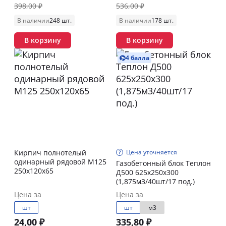
398,00 ₽
536,00 ₽
В наличии
248 шт.
В наличии
178 шт.
В корзину
В корзину
4 балла
Кирпич полнотелый
Цена уточняется
одинарный рядовой М125
Газобетонный блок Теплон
250x120x65
Д500 625х250х300
(1,875м3/40шт/17 под.)
Цена за
Цена за
шт
шт
м3
24,00 ₽
335,80 ₽