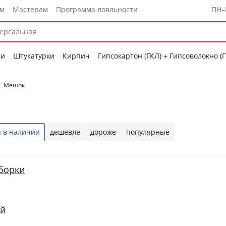
ам
Мастерам
Программа лояльности
ПН–
си
Штукатурки
Кирпич
Гипсокартон (ГКЛ) + Гипсоволокно (
Мешок
 в наличии
дешевле
дороже
популярные