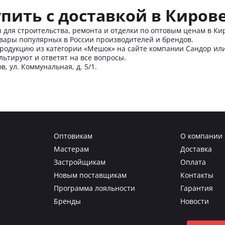
пить с доставкой в Киров
 для строительства, ремонта и отделки по оптовым ценам в Ки
вары популярных в России производителей и брендов.
родукцию из категории «Мешок» на сайте компании Сандор или 
льтируют и ответят на все вопросы.
в, ул. Коммунальная, д. 5/1.
Оптовикам
О компании
Мастерам
Доставка
Застройщикам
Оплата
Новым поставщикам
Контакты
Программа лояльности
Гарантия
Бренды
Новости