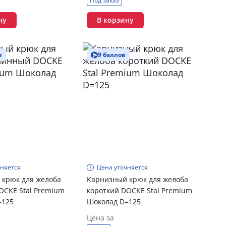
Под заказ
ну
В корзину
в
9 баллов
чняется
Цена уточняется
 крюк для желоба
Карнизный крюк для желоба
CKE Stal Premium
короткий DOCKE Stal Premium
=125
Шоколад D=125
Цена за