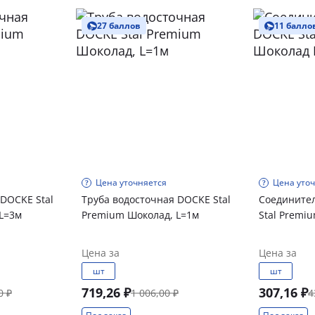
27 баллов
11 балло
Цена уточняется
Цена уто
 DOCKE Stal
Труба водосточная DOCKE Stal
Соедините
L=3м
Premium Шоколад, L=1м
Stal Premi
Цена за
Цена за
шт
шт
719,26 ₽
307,16 ₽
0 ₽
1 006,00 ₽
4