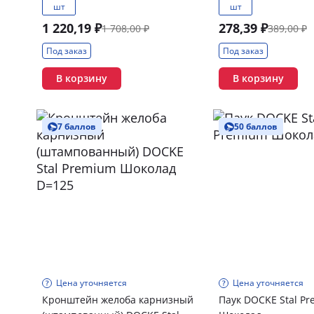
шт
шт
1 220,19 ₽
278,39 ₽
1 708,00 ₽
389,00 ₽
Под заказ
Под заказ
В корзину
В корзину
7 баллов
50 баллов
Цена уточняется
Цена уточняется
Кронштейн желоба карнизный
Паук DOCKE Stal P