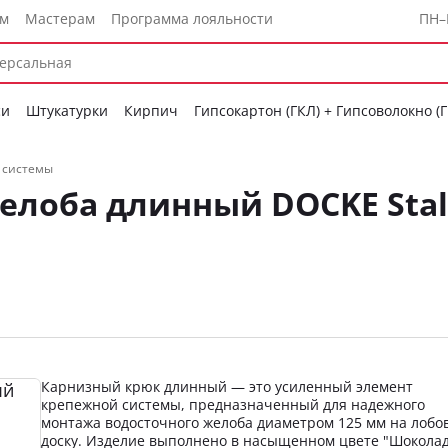
ам
Мастерам
Программа лояльности
ПН–
си
Штукатурки
Кирпич
Гипсокартон (ГКЛ) + Гипсоволокно (
 системы
елоба длинный DOCKE Sta
Карнизный крюк длинный — это усиленный элемент
крепежной системы, предназначенный для надежного
монтажа водосточного желоба диаметром 125 мм на лобо
доску. Изделие выполнено в насыщенном цвете "Шоколад