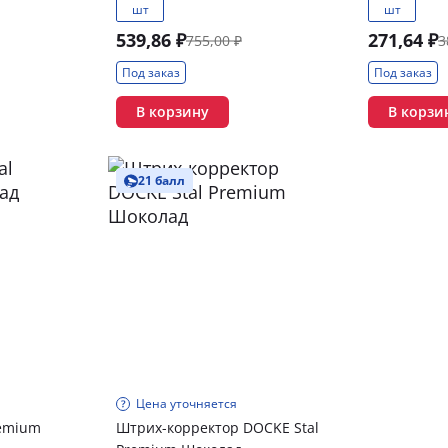
шт
шт
539,86 ₽
271,64 ₽
755,00 ₽
3
Под заказ
Под заказ
В корзину
В корзи
21 балл
Цена уточняется
remium
Штрих-корректор DOCKE Stal