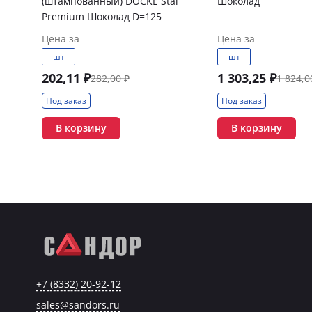
(штампованный) DOCKE Stal
Шоколад
Premium Шоколад D=125
Цена за
Цена за
шт
шт
202,11 ₽
1 303,25 ₽
282,00 ₽
1 824,0
Под заказ
Под заказ
В корзину
В корзину
+7 (8332) 20-92-12
sales@sandors.ru