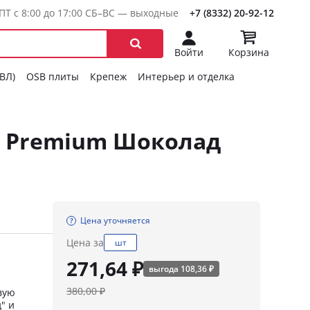
ПТ с 8:00 до 17:00 СБ–ВС — выходные
+7 (8332) 20-92-12
Войти
Корзина
ГВЛ)
OSB плиты
Крепеж
Интерьер и отделка
l Premium Шоколад
Цена уточняется
Цена за
шт
271,64 ₽
выгода 108,36 ₽
380,00 ₽
вую
" и