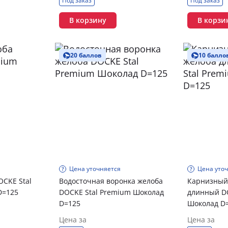
Под заказ
Под заказ
В корзину
В корзи
20 баллов
10 балло
Цена уточняется
Цена уто
OCKE Stal
Водосточная воронка желоба
Карнизный
D=125
DOCKE Stal Premium Шоколад
длинный DO
D=125
Шоколад D
Цена за
Цена за