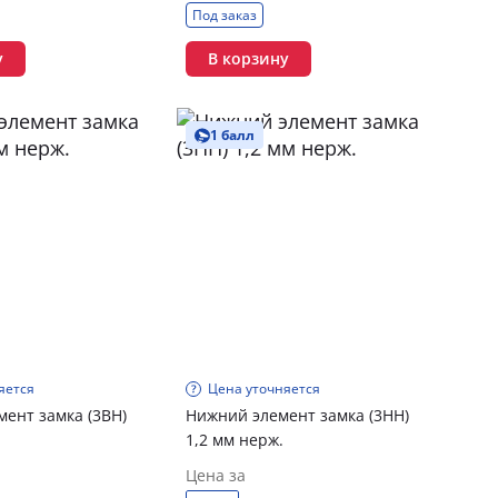
Под заказ
у
В корзину
1 балл
яется
Цена уточняется
мент замка (3ВН)
Нижний элемент замка (3НН)
1,2 мм нерж.
Цена за