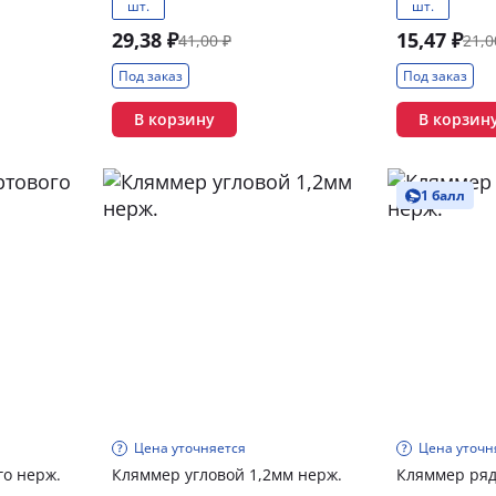
шт.
шт.
29,38 ₽
15,47 ₽
41,00 ₽
21,0
Под заказ
Под заказ
В корзину
В корзин
1 балл
Цена уточняется
Цена уточн
го нерж.
Кляммер угловой 1,2мм нерж.
Кляммер ряд