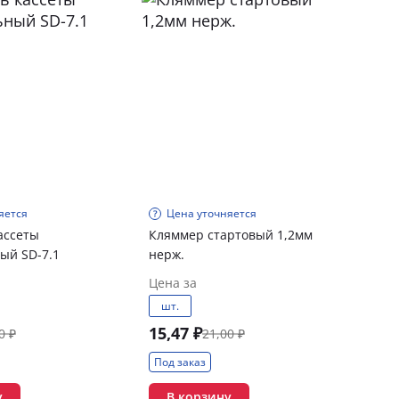
яется
Цена уточняется
ассеты
Кляммер стартовый 1,2мм
ый SD-7.1
нерж.
Цена за
шт.
15,47 ₽
0 ₽
21,00 ₽
Под заказ
у
В корзину