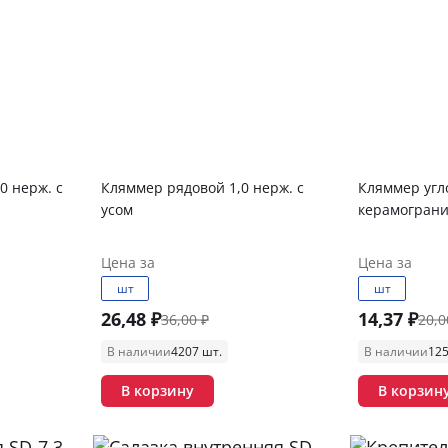
0 нерж. с
Кляммер рядовой 1,0 нерж. с
Кляммер угло
усом
керамограни
Цена за
Цена за
шт
шт
26,48 ₽
14,37 ₽
36,00 ₽
20,0
В наличии
4207 шт.
В наличии
125
В корзину
В корзин