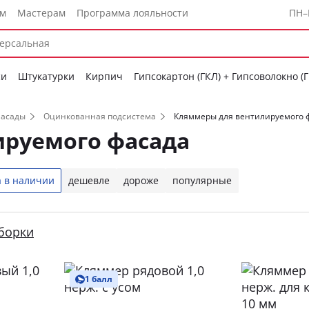
ам
Мастерам
Программа лояльности
ПН–
си
Штукатурки
Кирпич
Гипсокартон (ГКЛ) + Гипсоволокно (
фасады
Оцинкованная подсистема
Кляммеры для вентилируемого 
руемого фасада
 в наличии
дешевле
дороже
популярные
1 балл