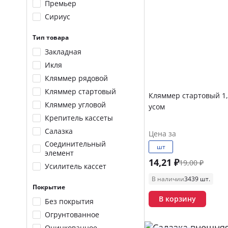
Премьер
Сириус
Тип товара
Закладная
Икля
Кляммер рядовой
Кляммер стартовый
Кляммер стартовый 1,
Кляммер угловой
усом
Крепитель кассеты
Салазка
Цена за
Соединительный
шт
элемент
14,21 ₽
19,00 ₽
Усилитель кассет
В наличии
3439 шт.
Покрытие
В корзину
Без покрытия
Огрунтованное
Оцинкованное