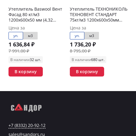
Утеплитель Baswool Вент
Утеплитель ТЕХНОНИКОЛЬ
Фасад 80 кг/м3
ТЕХНОВЕНТ СТАНДАРТ
1200х600х50 мм (4,32
75кг/м3 1200х600х50мм
м2/0,216 м3)
(4,32м2/0,216м3/6шт/
Цена за
Цена за
упак)6,912м3/под
уп.
м3
уп.
м3
1 636,84 ₽
1 736,20 ₽
7 991,00 ₽
8 795,00 ₽
В наличии
32 шт.
В наличии
680 шт.
В корзину
В корзину
+7 (8332) 20-92-12
sales@sandors.ru