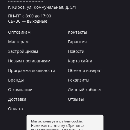
г. Киров, ул. Коммунальная, д. 5/1
ПН–ПТ с 8:00 до 17:00
СБ–ВС — выходные
Оптовикам
Контакты
Мастерам
Гарантия
Застройщикам
Новости
Новым поставщикам
Карта сайта
Программа лояльности
Обмен и возврат
Бренды
Реквизиты
О компании
Личный кабинет
Доставка
Отзывы
Оплата
Мы используем файлы cookie.
Нажимая на кнопку «Принять»
Заказать звонок
вы соглашаетесь с
политикой