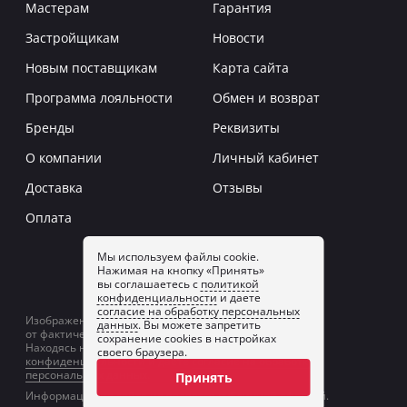
Мастерам
Гарантия
Застройщикам
Новости
Новым поставщикам
Карта сайта
Программа лояльности
Обмен и возврат
Бренды
Реквизиты
О компании
Личный кабинет
Доставка
Отзывы
Оплата
Мы используем файлы cookie.
Нажимая на кнопку «Принять»
Заказать звонок
вы соглашаетесь с
политикой
конфиденциальности
и даете
согласие на обработку персональных
Изображение товаров на сайте может отличаться
данных
. Вы можете запретить
от фактического изображения.
сохранение cookies в настройках
Находясь на сайте, вы принимаете
политику
своего браузера.
конфиденциальности
и даете
согласие на обработку
персональных данных
.
Принять
Информация на сайте не является публичной офертой.