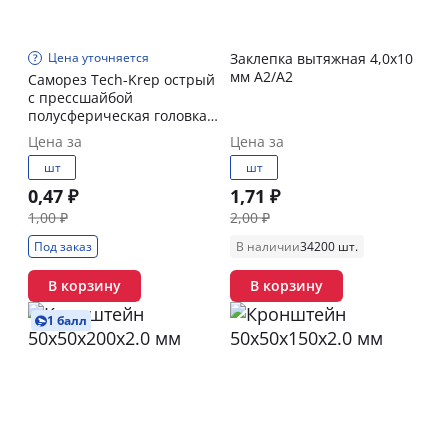
Цена уточняется
Заклепка вытяжная 4,0х10
мм А2/А2
Саморез Tech-Krep острый
с прессшайбой
полусферическая головка
4,2х13 мм
Цена за
Цена за
шт
шт
0,47 ₽
1,71 ₽
1,00 ₽
2,00 ₽
Под заказ
В наличии
34200 шт.
В корзину
В корзину
1 балл