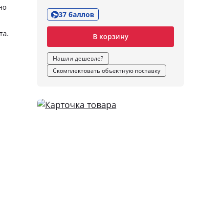
но
37 баллов
та.
В корзину
Нашли дешевле?
Скомплектовать объектную поставку