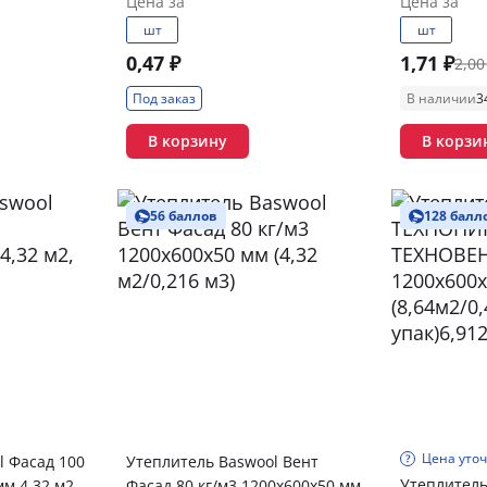
Цена за
Цена за
шт
шт
0,47 ₽
1,71 ₽
2,00
Под заказ
В наличии
3
В корзину
В корзи
56 баллов
128 балл
Цена уто
l Фасад 100
Утеплитель Baswool Вент
Утеплител
мм 4,32 м2,
Фасад 80 кг/м3 1200х600х50 мм