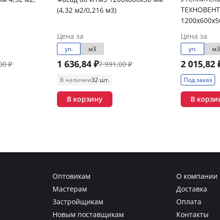
ТЕХНОВЕНТ 
(4,32 м2/0,216 м3)
1200х600х
(8,64м2/0,
Цена за
Цена за
упак)6,912м
уп.
м3
уп.
м3
1 636,84 ₽
2 015,82 
00 ₽
7 991,00 ₽
В наличии
32 шт.
Под заказ
В корзину
В корзи
Оптовикам
О компании
Мастерам
Доставка
Застройщикам
Оплата
Новым поставщикам
Контакты