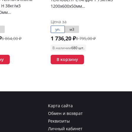
Н 38кг/м3
1200х600х50мм
50мм
(4,32м2/0,216м3/6шт/
432м3/12шт/
упак)6,912м3/под
Цена за
3/под.
уп.
м3
₽
1 736,20 ₽
6 864,00 ₽
8 795,00 ₽
В наличии
680 шт.
ну
В корзину
Карта сайта
Обмен и возврат
Реквизиты
Личный кабинет