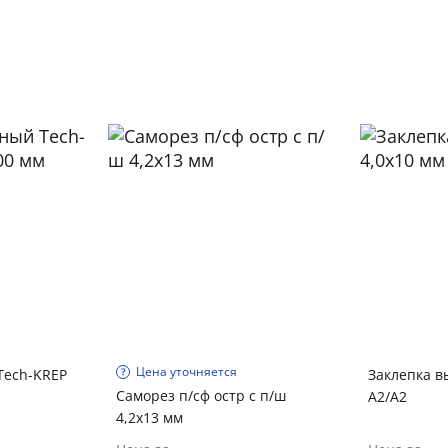
Цена уточняется
Tech-KREP
Заклепка в
Саморез п/сф остр с п/ш
А2/А2
4,2х13 мм