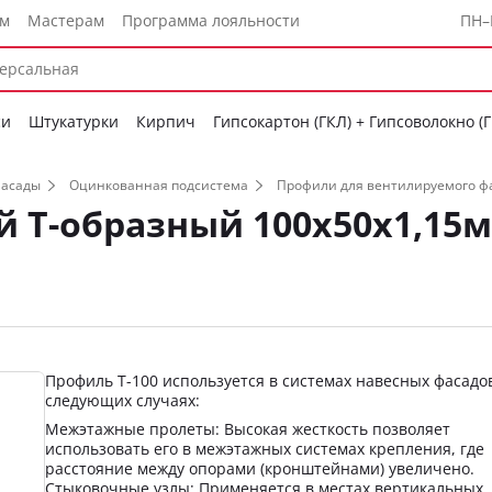
ам
Мастерам
Программа лояльности
ПН–
си
Штукатурки
Кирпич
Гипсокартон (ГКЛ) + Гипсоволокно (
фасады
Оцинкованная подсистема
Профили для вентилируемого ф
 Т-образный 100х50х1,15
Профиль Т-100 используется в системах навесных фасадо
следующих случаях:
Межэтажные пролеты: Высокая жесткость позволяет
использовать его в межэтажных системах крепления, где
расстояние между опорами (кронштейнами) увеличено.
Стыковочные узлы: Применяется в местах вертикальных