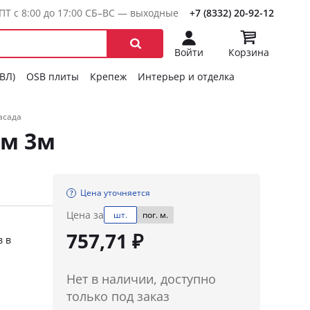
ПТ с 8:00 до 17:00 СБ–ВС — выходные
+7 (8332) 20-92-12
Войти
Корзина
ГВЛ)
OSB плиты
Крепеж
Интерьер и отделка
асада
мм 3м
Цена уточняется
Цена за
шт.
пог. м.
757,71 ₽
в в
Нет в наличии, доступно
только под заказ