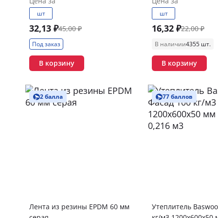
Цена за
Цена за
шт
шт
32,13 ₽
16,32 ₽
45,00 ₽
22,00 ₽
Под заказ
В наличии
4355 шт.
В корзину
В корзину
2 балла
77 баллов
Лента из резины EPDM 60 мм
Утеплитель Baswoo
серая
кг/м3 1200х600х50 