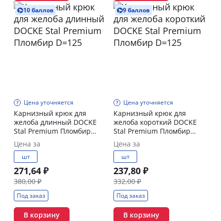
10 баллов
9 баллов
Цена уточняется
Цена уточняется
Карнизный крюк для
Карнизный крюк для
желоба длинный DOCKE
желоба короткий DOCKE
Stal Premium Пломбир
Stal Premium Пломбир
D=125
D=125
Цена за
Цена за
шт
шт
271,64 ₽
237,80 ₽
380,00 ₽
332,00 ₽
Под заказ
Под заказ
В корзину
В корзину