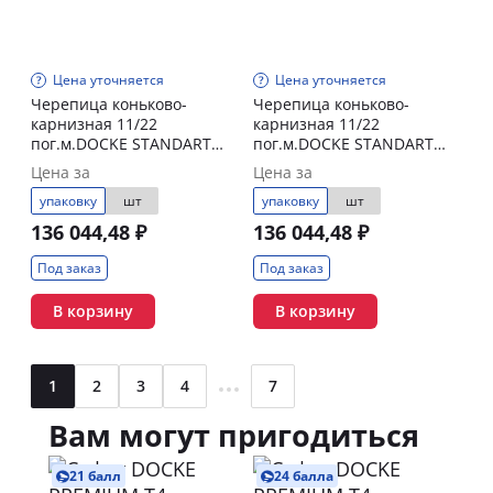
Цена уточняется
Цена уточняется
Черепица коньково-
Черепица коньково-
карнизная 11/22
карнизная 11/22
пог.м.DOCKE STANDART
пог.м.DOCKE STANDART
Серый
Коричневый
Цена за
Цена за
упаковку
шт
упаковку
шт
136 044,48 ₽
136 044,48 ₽
Под заказ
Под заказ
В корзину
В корзину
1
2
3
4
7
...
Вам могут пригодиться
21 балл
24 балла