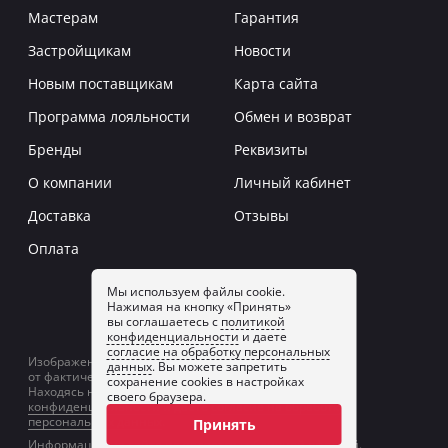
Мастерам
Гарантия
Застройщикам
Новости
Новым поставщикам
Карта сайта
Программа лояльности
Обмен и возврат
Бренды
Реквизиты
О компании
Личный кабинет
Доставка
Отзывы
Оплата
Мы используем файлы cookie.
Нажимая на кнопку «Принять»
Заказать звонок
вы соглашаетесь с
политикой
конфиденциальности
и даете
согласие на обработку персональных
Изображение товаров на сайте может отличаться
данных
. Вы можете запретить
от фактического изображения.
сохранение cookies в настройках
Находясь на сайте, вы принимаете
политику
своего браузера.
конфиденциальности
и даете
согласие на обработку
персональных данных
.
Принять
Информация на сайте не является публичной офертой.