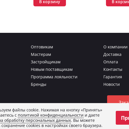
В корзину
В корзи
Оптовикам
О компании
Мастерам
Доставка
Застройщикам
Оплата
Новым поставщикам
Контакты
Программа лояльности
Гарантия
Бренды
Новости
Зака
зуем файлы cookie. Нажимая на кнопку «Принять»
аетесь с
политикой конфиденциальности
и даете
Пр
о изображения.
на обработку персональных данных
. Вы можете
и
и даете
согласие на обработку персональных данных
.
 сохранение cookies в настройках своего браузера.