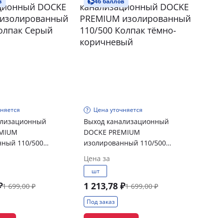
в
46 баллов
чняется
Цена уточняется
ализационный
Выход канализационный
EMIUM
DOCKE PREMIUM
нный 110/500
изолированный 110/500
рый
Колпак тёмно-коричневый
Цена за
шт
₽
1 213,78 ₽
1 699,00 ₽
1 699,00 ₽
Под заказ