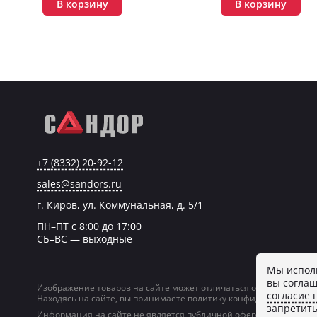
В корзину
В корзину
+7 (8332) 20-92-12
sales@sandors.ru
г. Киров, ул. Коммунальная, д. 5/1
ПН–ПТ с 8:00 до 17:00
СБ–ВС — выходные
Мы исполь
вы соглаш
Изображение товаров на сайте может отличаться от фактическог
согласие 
Находясь на сайте, вы принимаете
политику конфиденциальност
запретить
Информация на сайте не является публичной офертой.