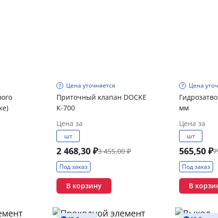
Цена уточняется
Цена уто
вого
Приточный клапан DOCKE
Гидрозатво
Деке)
К-700
мм
Цена за
Цена за
шт
шт
2 468,30 ₽
565,50 ₽
3 455,00 ₽
7
Под заказ
Под заказ
В корзину
В корзи