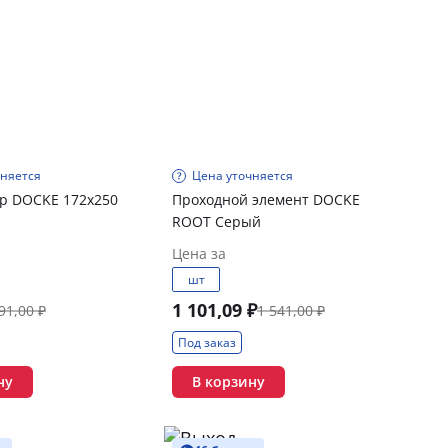
чняется
Цена уточняется
р DOCKE 172х250
Проходной элемент DOCKE
ROOT Серый
Цена за
шт
1 101,09 ₽
91,00 ₽
1 541,00 ₽
Под заказ
ну
В корзину