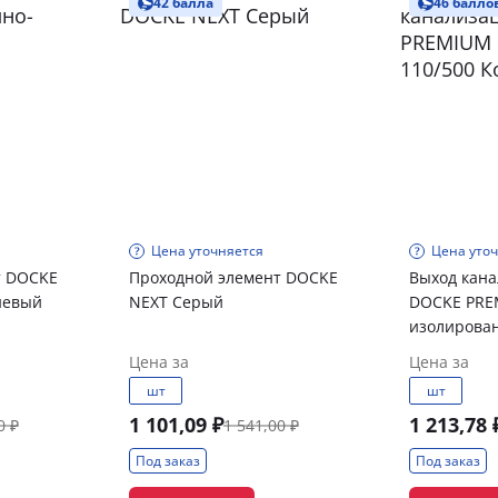
42 балла
46 балло
Цена уточняется
Цена уто
т DOCKE
Проходной элемент DOCKE
Выход кан
невый
NEXT Серый
DOCKE PR
изолирова
Колпак Се
Цена за
Цена за
шт
шт
1 101,09 ₽
1 213,78 
0 ₽
1 541,00 ₽
Под заказ
Под заказ