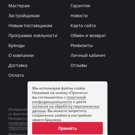
Мастерам
Гарантия
Застройщикам
Новости
Новым поставщикам
Карта сайта
Программа лояльности
Обмен и возврат
Бренды
Реквизиты
О компании
Личный кабинет
Доставка
Отзывы
Оплата
Мы используем файлы cookie.
Нажимая на кнопку «Принять»
Заказать звонок
вы соглашаетесь с
политикой
конфиденциальности
и даете
согласие на обработку персональных
Изображение товаров на сайте может отличаться
данных
. Вы можете запретить
от фактического изображения.
сохранение cookies в настройках
Находясь на сайте, вы принимаете
политику
своего браузера.
конфиденциальности
и даете
согласие на обработку
персональных данных
.
Принять
Информация на сайте не является публичной офертой.