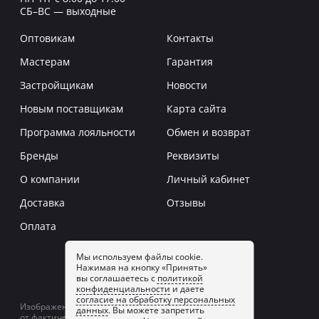
СБ–ВС — выходные
Оптовикам
Контакты
Мастерам
Гарантия
Застройщикам
Новости
Новым поставщикам
Карта сайта
Программа лояльности
Обмен и возврат
Бренды
Реквизиты
О компании
Личный кабинет
Доставка
Отзывы
Оплата
Мы используем файлы cookie.
Нажимая на кнопку «Принять»
Заказать звонок
вы соглашаетесь с
политикой
конфиденциальности
и даете
согласие на обработку персональных
Изображение товаров на сайте может отличаться
данных
. Вы можете запретить
от фактического изображения.