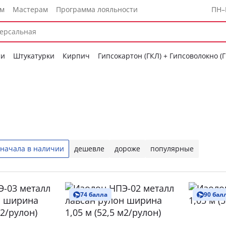
ам
Мастерам
Программа лояльности
ПН–
си
Штукатурки
Кирпич
Гипсокартон (ГКЛ) + Гипсоволокно (
начала в наличии
дешевле
дороже
популярные
74 балла
90 бал