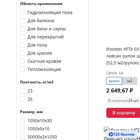
Область применения
Гидроизоляция пола
Для балкона
Для бани и сауны
Для перекрытий
Для пола
Изолон НПЭ-03
Для цоколя
лавсан рулон ш
Скатная кровля
(52,5 м2/рулон)
Теплоизоляция
Цена за
рулон
м2
Плотность, кг/м3
2 649,67 ₽
23
26
В наличии
24 шт.
Размер, мм
В корзину
1050х10х30
1050х5х10
125 баллов
50000х2х1050