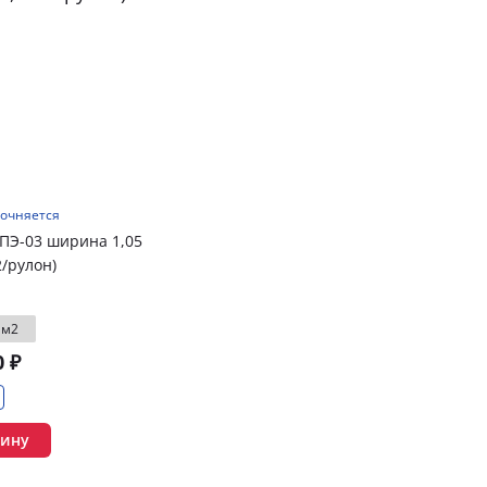
точняется
ПЭ-03 ширина 1,05
2/рулон)
м2
0 ₽
зину