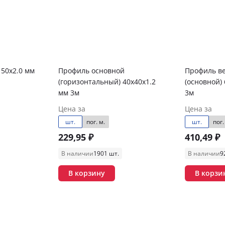
50х2.0 мм
Профиль основной
Профиль в
(горизонтальный) 40х40х1.2
(основной) 65х21,5х20х1,2 мм
мм 3м
3м
Цена за
Цена за
шт.
пог. м.
шт.
пог.
229,95 ₽
410,49 ₽
В наличии
1901 шт.
В наличии
9
В корзину
В корзи