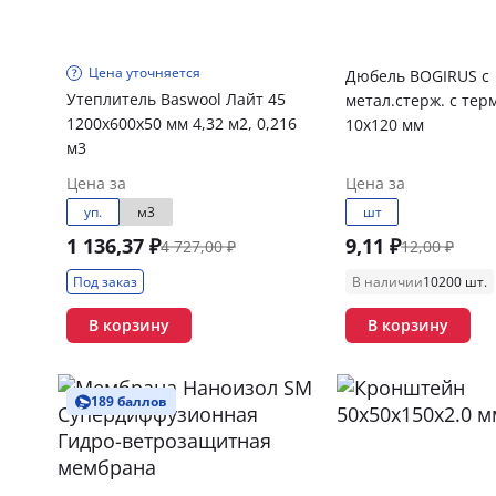
Цена уточняется
Дюбель BOGIRUS с
Утеплитель Baswool Лайт 45
метал.стерж. с тер
1200х600х50 мм 4,32 м2, 0,216
10х120 мм
м3
Цена за
Цена за
уп.
м3
шт
1 136,37 ₽
9,11 ₽
4 727,00 ₽
12,00 ₽
Под заказ
В наличии
10200 шт.
В корзину
В корзину
189 баллов