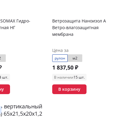
ISOMAX Гидро-
Ветрозащита Наноизол А
тная НГ
Ветро-влагозащитная
мембрана
Цена за
2
рулон
м2
₽
1 837,50 ₽
4 шт.
В наличии
15 шт.
ну
В корзину