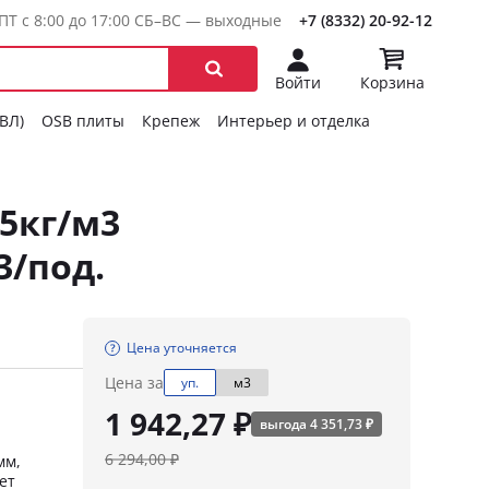
ПТ с 8:00 до 17:00 СБ–ВС — выходные
+7 (8332) 20-92-12
Войти
Корзина
ГВЛ)
OSB плиты
Крепеж
Интерьер и отделка
5кг/м3
3/под.
Цена уточняется
Цена за
уп.
м3
1 942,27 ₽
выгода 4 351,73 ₽
6 294,00 ₽
мм,
ет