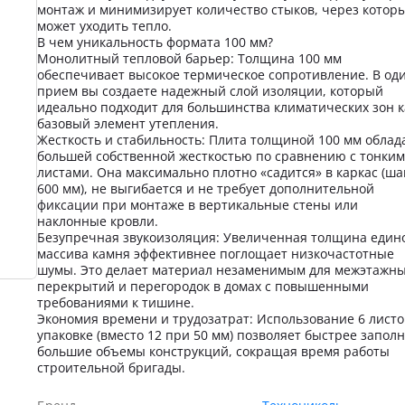
монтаж и минимизирует количество стыков, через котор
может уходить тепло.
В чем уникальность формата 100 мм?
Монолитный тепловой барьер: Толщина 100 мм
обеспечивает высокое термическое сопротивление. В од
прием вы создаете надежный слой изоляции, который
идеально подходит для большинства климатических зон к
базовый элемент утепления.
Жесткость и стабильность: Плита толщиной 100 мм облад
большей собственной жесткостью по сравнению с тонки
листами. Она максимально плотно «садится» в каркас (ша
600 мм), не выгибается и не требует дополнительной
фиксации при монтаже в вертикальные стены или
наклонные кровли.
Безупречная звукоизоляция: Увеличенная толщина един
массива камня эффективнее поглощает низкочастотные
шумы. Это делает материал незаменимым для межэтажн
перекрытий и перегородок в домах с повышенными
требованиями к тишине.
Экономия времени и трудозатрат: Использование 6 листо
упаковке (вместо 12 при 50 мм) позволяет быстрее запол
большие объемы конструкций, сокращая время работы
строительной бригады.