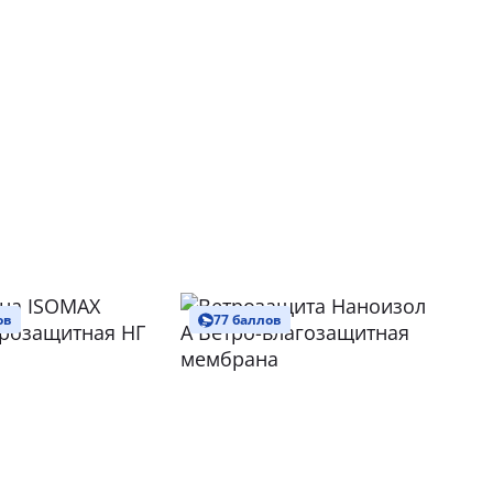
ов
77 баллов