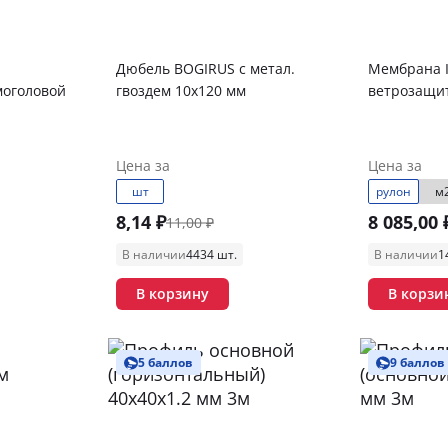
Дюбель BOGIRUS с метал.
Мембрана 
моголовой
гвоздем 10х120 мм
ветрозащи
Цена за
Цена за
шт
рулон
м
8,14 ₽
8 085,00 
11,00 ₽
В наличии
4434 шт.
В наличии
1
В корзину
В корзи
5 баллов
9 баллов