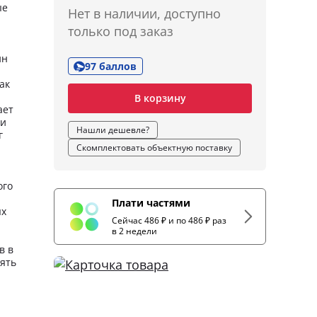
ые
Нет в наличии, доступно
только под заказ
ин
97 баллов
ак
В корзину
ает
ми
Нашли дешевле?
г
Скомплектовать объектную поставку
ого
Плати частями
ых
Сейчас 486 ₽ и по 486 ₽ раз
в 2 недели
в в
нять