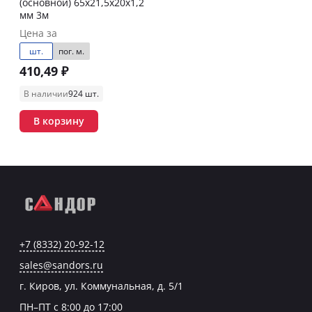
(основной) 65х21,5х20х1,2
мм 3м
Цена за
шт.
пог. м.
410,49 ₽
В наличии
924 шт.
В корзину
+7 (8332) 20-92-12
sales@sandors.ru
г. Киров, ул. Коммунальная, д. 5/1
ПН–ПТ с 8:00 до 17:00