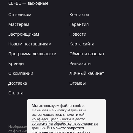
СБ–ВС — выходные
Оптовикам
Контакты
Мастерам
Гарантия
Застройщикам
Новости
Новым поставщикам
Карта сайта
Программа лояльности
Обмен и возврат
Бренды
Реквизиты
О компании
Личный кабинет
Доставка
Отзывы
Оплата
Мы используем файлы cookie.
Нажимая на кнопку «Принять»
Заказать звонок
вы соглашаетесь с
политикой
конфиденциальности
и даете
согласие на обработку персональных
Изображение товаров на сайте может отличаться
данных
. Вы можете запретить
от фактического изображения.
сохранение cookies в настройках