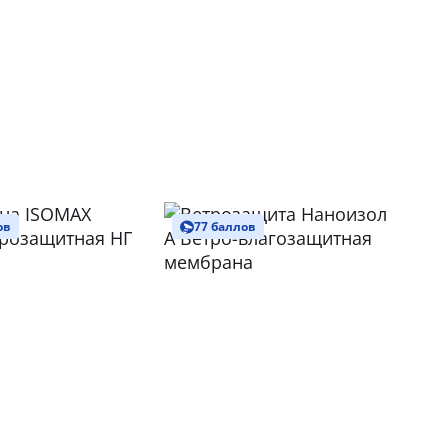
ов
77 баллов