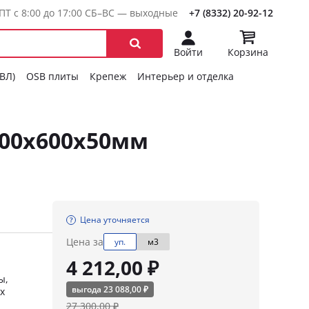
ПТ с 8:00 до 17:00 СБ–ВС — выходные
+7 (8332) 20-92-12
Войти
Корзина
ГВЛ)
OSB плиты
Крепеж
Интерьер и отделка
00х600х50мм
Цена уточняется
Цена за
уп.
м3
4 212,00 ₽
ы,
выгода 23 088,00 ₽
х
27 300,00 ₽