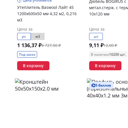
Цена уточняется
Дюбель BOGIRUS с
Утеплитель Baswool Лайт 45
метал.стерж. с тер
1200х600х50 мм 4,32 м2, 0,216
10х120 мм
м3
Цена за
Цена за
уп.
м3
шт
1 136,37 ₽
9,11 ₽
4 727,00 ₽
12,00 ₽
Под заказ
В наличии
10200 шт.
В корзину
В корзину
5 баллов