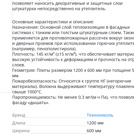
позволяет наносить декоративные и защитные слои
штукатурки непосредственно на утеплитель.
Основные характеристики и описание:
Назначение: Основной слой теплоизоляции в фасадных
системах с тонким или толстым штукатурным слоем. Такж
применяется для противопожарных рассечек вокруг око
и дверных проемов при использовании горючих утеплит
(например, пенополистирола).
Плотность: 145 кг/м³ (±15 кг/м³), что обеспечивает матери
высокую устойчивость к деформациям и прочность на от
слоев.
Геометрия: Плиты размером 1200 х 600 мм при толщине 
мм.
Пожаробезопасность: Относится к группе НГ (негорючие
материалы). Волокна выдерживают температуру плавлен
свыше 1000°С.
Паропроницаемость: Не менее 0,3 мг/(м·ч·Па), что позвол
фасаду «дышать».
Бренд
Технониколь
Длина
1200 мм
Ширина
600 мм