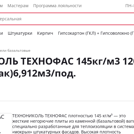
ам
Мастерам
Программа лояльности
ПН–
си
Штукатурки
Кирпич
Гипсокартон (ГКЛ) + Гипсоволокно (
ели базальтовые
ЛЬ ТЕХНОФАС 145кг/м3 12
ак)6,912м3/под.
ТЕХНОНИКОЛЬ ТЕХНОФАС плотностью 145 кг/м³ — это
жесткие негорючие плиты из каменной (базальтовой) ват
специально разработанные для теплоизоляции в система
«мокрых» штукатурных фасадов. Высокая плотность