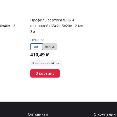
Профиль вертикальный
0х40х1.2
(основной) 65х21,5х20х1,2 мм
3м
Цена за
шт.
пог. м.
410,49 ₽
В наличии
924 шт.
В корзину
Оптовикам
О компании