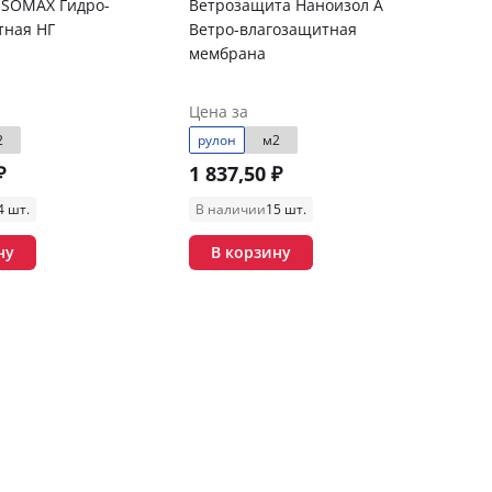
ISOMAX Гидро-
Ветрозащита Наноизол А
тная НГ
Ветро-влагозащитная
мембрана
Цена за
2
рулон
м2
₽
1 837,50 ₽
4 шт.
В наличии
15 шт.
ну
В корзину