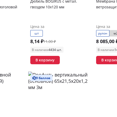
Дюбель BOGIRUS с метал.
Мембрана 
моголовой
гвоздем 10х120 мм
ветрозащи
Цена за
Цена за
шт
рулон
м
8,14 ₽
8 085,00 
11,00 ₽
В наличии
4434 шт.
В наличии
1
В корзину
В корзи
9 баллов