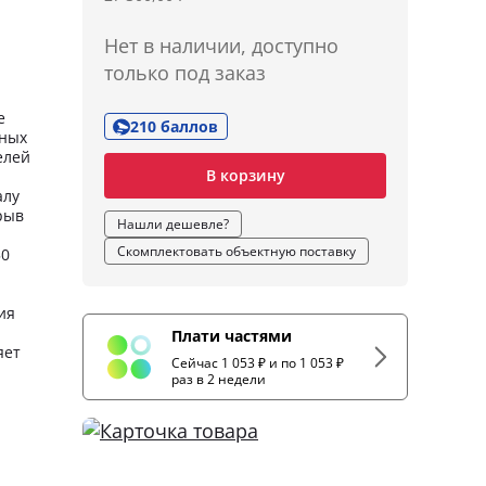
Нет в наличии, доступно
только под заказ
е
210 баллов
нных
елей
В корзину
алу
рыв
Нашли дешевле?
Скомплектовать объектную поставку
50
ия
Плати частями
яет
Сейчас 1 053 ₽ и по 1 053 ₽
раз в 2 недели