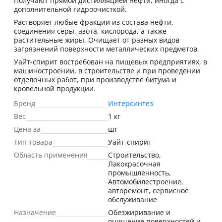
Получают прямой дистилляцией нефти, иногда с
дополнительной гидроочисткой.
Растворяет любые фракции из состава нефти,
соединения серы, азота, кислорода, а также
растительные жиры. Очищает от разных видов
загрязнений поверхности металлических предметов.
Уайт-спирит востребован на пищевых предприятиях, в
машиностроении, в строительстве и при проведении
отделочных работ, при производстве битума и
кровельной продукции.
Бренд
Интерсинтез
Вес
1 кг
Цена за
шт
Тип товара
Уайт-спирит
Область применения
Строительство,
Лакокрасочная
промышленность,
Автомобилестроение,
авторемонт, сервисное
обслуживание
Назначение
Обезжиривание и
очищение поверхностей и