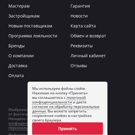
Мастерам
Гарантия
Застройщикам
Новости
Новым поставщикам
Карта сайта
Программа лояльности
Обмен и возврат
Бренды
Реквизиты
О компании
Личный кабинет
Доставка
Отзывы
Оплата
Мы используем файлы cookie.
Нажимая на кнопку «Принять»
Заказать звонок
вы соглашаетесь с
политикой
конфиденциальности
и даете
согласие на обработку персональных
Изображение товаров на сайте может отличаться
данных
. Вы можете запретить
от фактического изображения.
сохранение cookies в настройках
Находясь на сайте, вы принимаете
политику
своего браузера.
конфиденциальности
и даете
согласие на обработку
персональных данных
.
Принять
Информация на сайте не является публичной офертой.