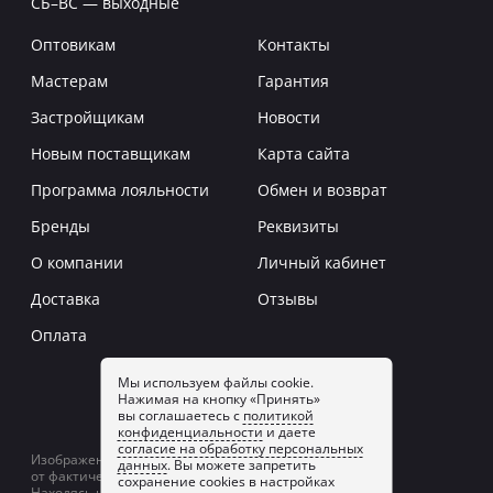
СБ–ВС — выходные
Оптовикам
Контакты
Мастерам
Гарантия
Застройщикам
Новости
Новым поставщикам
Карта сайта
Программа лояльности
Обмен и возврат
Бренды
Реквизиты
О компании
Личный кабинет
Доставка
Отзывы
Оплата
Мы используем файлы cookie.
Нажимая на кнопку «Принять»
Заказать звонок
вы соглашаетесь с
политикой
конфиденциальности
и даете
согласие на обработку персональных
Изображение товаров на сайте может отличаться
данных
. Вы можете запретить
от фактического изображения.
сохранение cookies в настройках
Находясь на сайте, вы принимаете
политику