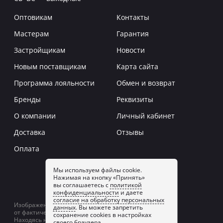
Оптовикам
Контакты
Мастерам
Гарантия
Застройщикам
Новости
Новым поставщикам
Карта сайта
Программа лояльности
Обмен и возврат
Бренды
Реквизиты
О компании
Личный кабинет
Доставка
Отзывы
Оплата
Мы используем файлы cookie.
Нажимая на кнопку «Принять»
Заказать звонок
вы соглашаетесь с
политикой
конфиденциальности
и даете
согласие на обработку персональных
Изображение товаров на сайте может отличаться
данных
. Вы можете запретить
от фактического изображения.
сохранение cookies в настройках
Находясь на сайте, вы принимаете
политику
своего браузера.