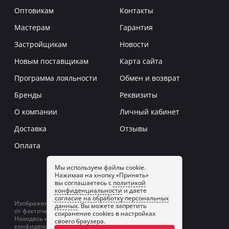
Оптовикам
Контакты
Мастерам
Гарантия
Застройщикам
Новости
Новым поставщикам
Карта сайта
Программа лояльности
Обмен и возврат
Бренды
Реквизиты
О компании
Личный кабинет
Доставка
Отзывы
Оплата
Мы используем файлы cookie.
Нажимая на кнопку «Принять»
Заказать звонок
вы соглашаетесь с
политикой
конфиденциальности
и даете
согласие на обработку персональных
Изображение товаров на сайте может отличаться
данных
. Вы можете запретить
от фактического изображения.
сохранение cookies в настройках
Находясь на сайте, вы принимаете
политику
своего браузера.
конфиденциальности
и даете
согласие на обработку