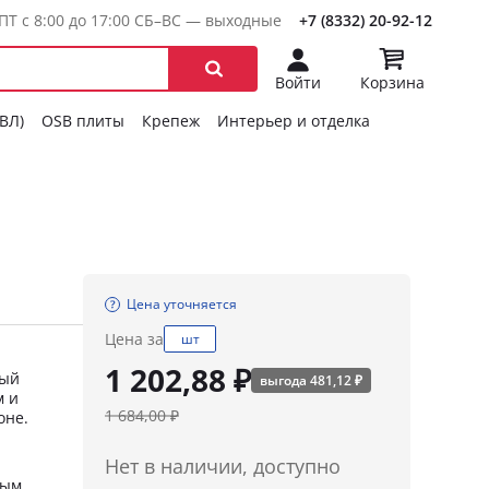
ПТ с 8:00 до 17:00 СБ–ВС — выходные
+7 (8332) 20-92-12
Войти
Корзина
ГВЛ)
OSB плиты
Крепеж
Интерьер и отделка
Цена уточняется
Цена за
шт
1 202,88 ₽
ный
выгода 481,12 ₽
м и
1 684,00 ₽
оне.
Нет в наличии, доступно
вым