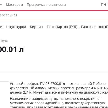
ам
Мастерам
Программа лояльности
ПН–
си
Штукатурки
Кирпич
Гипсокартон (ГКЛ) + Гипсоволокно (
нтуса
0.01 л
Угловой профиль ПУ 06.2700.01л — это внешний Г-образ
декоративный алюминиевый профиль размером 40х20 м
длиной 2,7 м. Имеет две зоны рифления на широкой стор
Назначение: защищает углы напольного покрытия от
механических повреждений и выполняет декоративную
функцию, придавая эстетичный и законченный вид угло