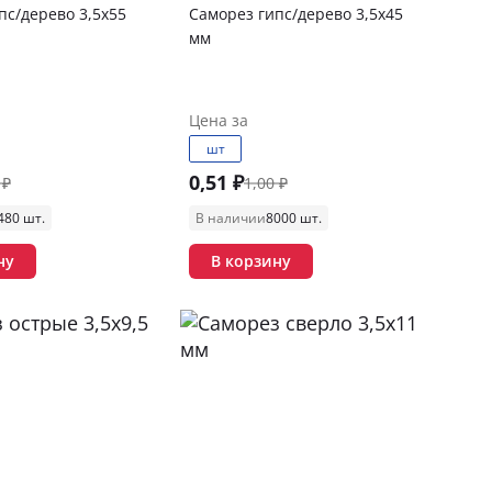
пс/дерево 3,5х55
Саморез гипс/дерево 3,5х45
мм
Цена за
шт
0,51 ₽
 ₽
1,00 ₽
480 шт.
В наличии
8000 шт.
ну
В корзину