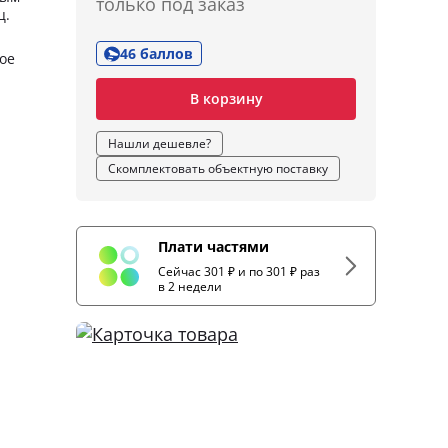
только под заказ
ц.
46 баллов
ое
В корзину
Нашли дешевле?
Скомплектовать объектную поставку
Плати частями
Сейчас 301 ₽ и по 301 ₽ раз
в 2 недели