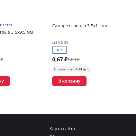
чняется
Саморез сверло 3,5х11 мм
трые 3,5х9,5 мм
Цена за
шт
0,67 ₽
 ₽
1,00 ₽
В наличии
5400 шт.
ну
В корзину
Карта сайта