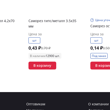
Цена уто
л 4,2х70
Саморез гипс/металл 3.5х35
Саморез ос
мм
Цена за
Цена за
шт
шт
0,43 ₽
0,14 ₽
0,70 ₽
0,50
В наличии
12900 шт.
Под заказ
В корзину
В корзи
Оптовикам
О компании