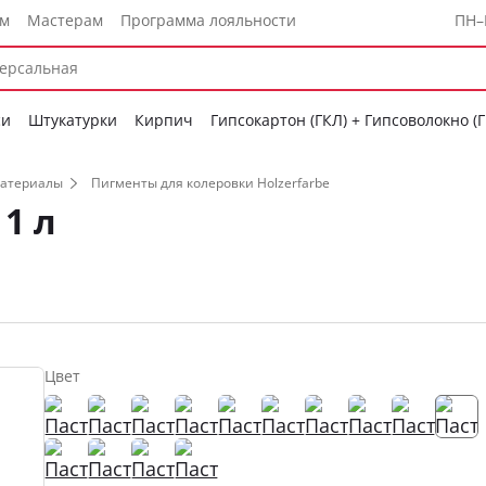
ам
Мастерам
Программа лояльности
ПН–
си
Штукатурки
Кирпич
Гипсокартон (ГКЛ) + Гипсоволокно (
материалы
Пигменты для колеровки Holzerfarbe
1 л
Цвет