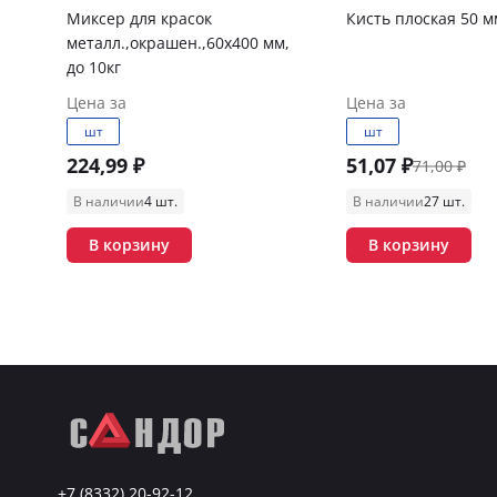
Миксер для красок
Кисть плоская 50 м
металл.,окрашен.,60х400 мм,
до 10кг
Цена за
Цена за
шт
шт
224,99 ₽
51,07 ₽
71,00 ₽
В наличии
4 шт.
В наличии
27 шт.
В корзину
В корзину
+7 (8332) 20-92-12