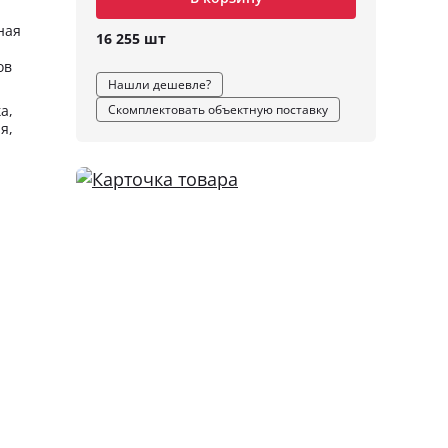
ная
16 255 шт
ов
Нашли дешевле?
а,
Скомплектовать объектную поставку
я,