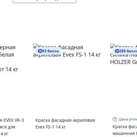
83 балла
288 балл
Цена уто
я EVEX VR-3
Краска фасадная акриловая
Краска фас
яся для
Evex FS-1 14 кг
машинная H
4 кг