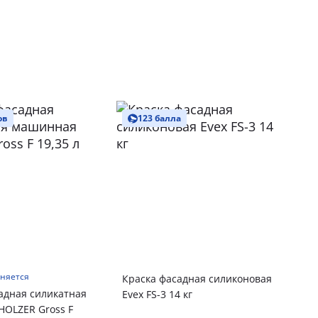
ов
123 балла
чняется
Краска фасадная силиконовая
адная силикатная
Evex FS-3 14 кг
OLZER Gross F