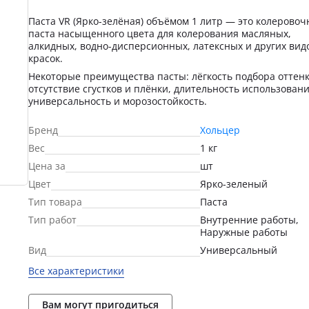
Паста VR (Ярко-зелёная) объёмом 1 литр — это колеровоч
паста насыщенного цвета для колерования масляных,
алкидных, водно-дисперсионных, латексных и других вид
красок.
Некоторые преимущества пасты: лёгкость подбора оттенк
отсутствие сгустков и плёнки, длительность использовани
универсальность и морозостойкость.
Бренд
Хольцер
Вес
1 кг
Цена за
шт
Цвет
Ярко-зеленый
Тип товара
Паста
Тип работ
Внутренние работы,
Наружные работы
Вид
Универсальный
Все характеристики
Вам могут пригодиться