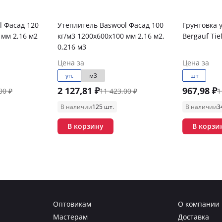
l Фасад 120
Утеплитель Baswool Фасад 100
Грунтовка 
 мм 2,16 м2
кг/м3 1200х600х100 мм 2,16 м2,
Bergauf Tie
0,216 м3
Цена за
Цена за
уп.
м3
шт
2 127,81 ₽
967,98 ₽
00 ₽
11 423,00 ₽
1
В наличии
125 шт.
В наличии
3
В корзину
В корзи
Оптовикам
О компании
Мастерам
Доставка