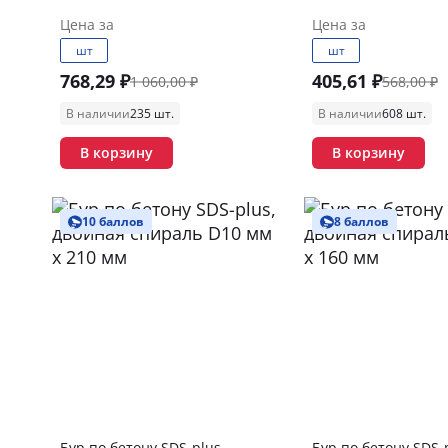
Цена за
Цена за
шт
шт
768,29 ₽
405,61 ₽
1 060,00 ₽
568,00 ₽
В наличии
235 шт.
В наличии
608 шт.
В корзину
В корзину
10 баллов
8 баллов
Бур по бетону SDS-plus,
Бур по бетону SDS-