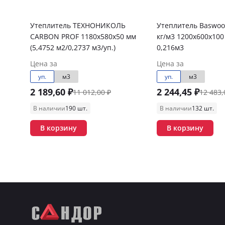
Утеплитель ТЕХНОНИКОЛЬ
Утеплитель Baswoo
CARBON PROF 1180х580х50 мм
кг/м3 1200х600х100
(5,4752 м2/0,2737 м3/уп.)
0,216м3
Цена за
Цена за
уп.
м3
уп.
м3
2 189,60 ₽
2 244,45 ₽
11 012,00 ₽
12 483,
В наличии
190 шт.
В наличии
132 шт.
В корзину
В корзину