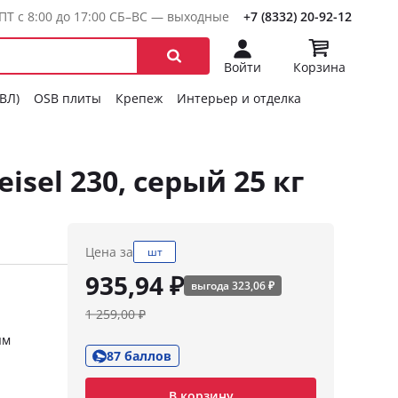
ПТ с 8:00 до 17:00 СБ–ВС — выходные
+7 (8332) 20-92-12
Войти
Корзина
ГВЛ)
OSB плиты
Крепеж
Интерьер и отделка
sel 230, серый 25 кг
Цена за
шт
935,94 ₽
выгода 323,06 ₽
1 259,00 ₽
ым
87 баллов
В корзину