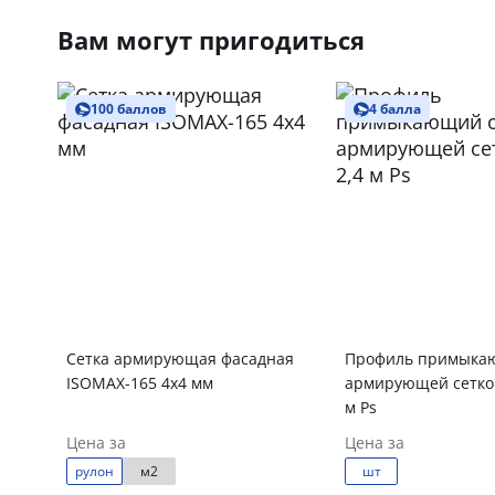
Вам могут пригодиться
100 баллов
4 балла
Сетка армирующая фасадная
Профиль примыка
ISOMAX-165 4х4 мм
армирующей сеткой
м Ps
Цена за
Цена за
рулон
м2
шт