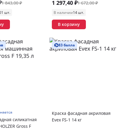
₽
1 297,40 ₽
1 843,00 ₽
1 672,00 ₽
01 шт.
В наличии
14 шт.
ну
В корзину
ов
83 балла
чняется
Краска фасадная акриловая
адная силикатная
Evex FS-1 14 кг
OLZER Gross F