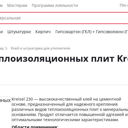
ам
Мастерам
Программа лояльности
ПН–
си
Штукатурки
Кирпич
Гипсокартон (ГКЛ) + Гипсоволокно (
ад
Клей и штукатурки для утеплителя
лоизоляционных плит Krei
Kreisel 230 — высококачественный клей на цементной
основе, предназначенный для надежного крепления
различных видов теплоизоляционных плит к минеральн
основаниям. Продукт отличается повышенной адгезией и
оптимальными технологическими характеристиками.
Области применения: