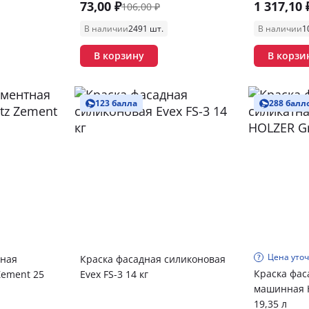
73,00 ₽
1 317,10 
106,00 ₽
В наличии
2491 шт.
В наличии
1
В корзину
В корзи
123 балла
288 балл
Цена уто
тная
Краска фасадная силиконовая
Краска фас
Zement 25
Evex FS-3 14 кг
машинная H
19,35 л