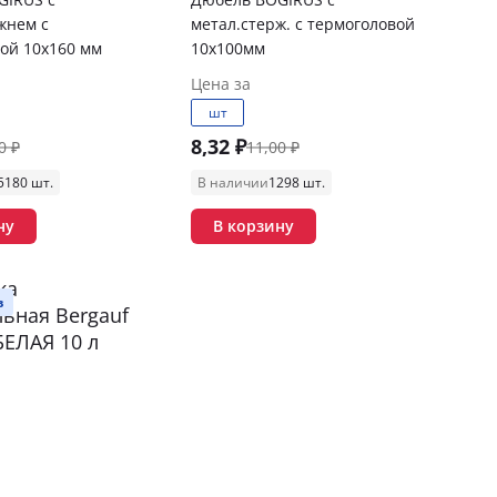
жнем с
метал.стерж. с термоголовой
ой 10х160 мм
10х100мм
Цена за
шт
8,32 ₽
0 ₽
11,00 ₽
5180 шт.
В наличии
1298 шт.
ну
В корзину
в