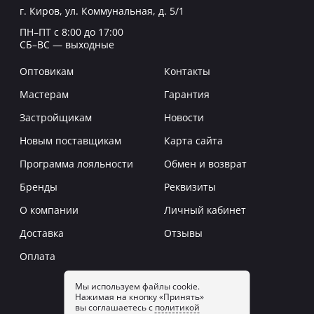
г. Киров, ул. Коммунальная, д. 5/1
ПН–ПТ с 8:00 до 17:00
СБ–ВС — выходные
Оптовикам
Контакты
Мастерам
Гарантия
Застройщикам
Новости
Новым поставщикам
Карта сайта
Программа лояльности
Обмен и возврат
Бренды
Реквизиты
О компании
Личный кабинет
Доставка
Отзывы
Оплата
Мы используем файлы cookie.
Нажимая на кнопку «Принять»
Заказать звонок
вы соглашаетесь с
политикой