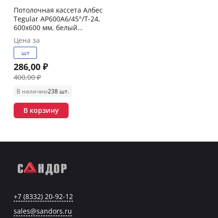
Потолочная кассета Албес
Tegular AP600A6/45°/Т-24,
600х600 мм, белый
матовый
Цена за
шт
286,00 ₽
400,00 ₽
В наличии
238 шт.
В корзину
+7 (8332) 20-92-12
sales@sandors.ru