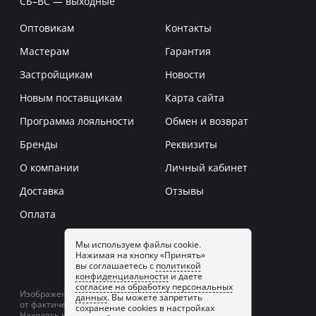
СБ–ВС — выходные
Оптовикам
Контакты
Мастерам
Гарантия
Застройщикам
Новости
Новым поставщикам
Карта сайта
Программа лояльности
Обмен и возврат
Бренды
Реквизиты
О компании
Личный кабинет
Доставка
Отзывы
Оплата
Мы используем файлы cookie.
Нажимая на кнопку «Принять»
Заказать звонок
вы соглашаетесь с
политикой
конфиденциальности
и даете
согласие на обработку персональных
Изображение товаров на сайте может отличаться
данных
. Вы можете запретить
от фактического изображения.
сохранение cookies в настройках
Находясь на сайте, вы принимаете
политику