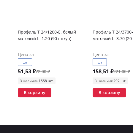
Профиль T 24/1200-E. белый
Профиль T 24/3700
матовый L=1.20 (90 шт/уп)
матовый L=3.70 (20
Цена за
Цена за
шт
шт
51,53 ₽
158,51 ₽
72,00 ₽
221,00 ₽
В наличии
1558 шт.
В наличии
292 шт.
В корзину
В корзину