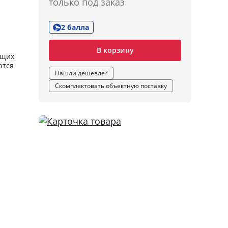
только под заказ
2 балла
В корзину
ющих
ются
Нашли дешевле?
Скомплектовать объектную поставку