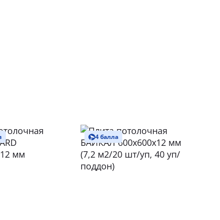
в
4 балла