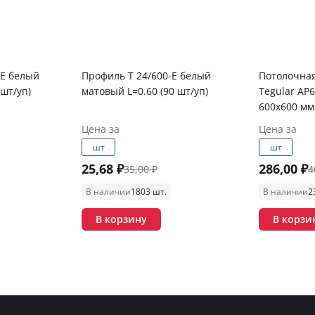
-E белый
Профиль T 24/600-E белый
Потолочная
 шт/уп)
матовый L=0.60 (90 шт/уп)
Tegular AP6
600х600 мм
Цена за
Цена за
шт
шт
25,68 ₽
286,00 ₽
35,00 ₽
4
В наличии
1803 шт.
В наличии
2
В корзину
В корзи