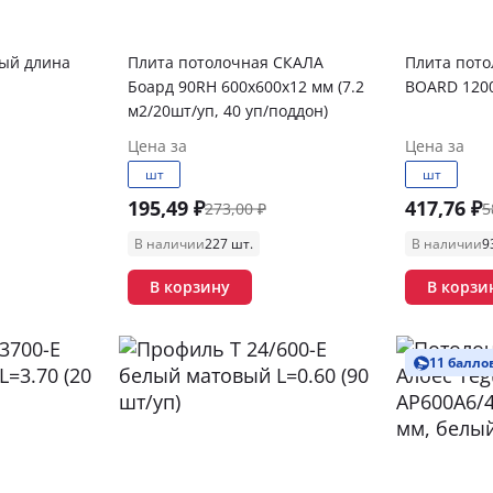
ый длина
Плита потолочная СКАЛА
Плита пото
Боард 90RH 600х600х12 мм (7.2
BOARD 120
м2/20шт/уп, 40 уп/поддон)
Цена за
Цена за
шт
шт
195,49 ₽
417,76 ₽
273,00 ₽
5
В наличии
227 шт.
В наличии
9
В корзину
В корзи
11 балло