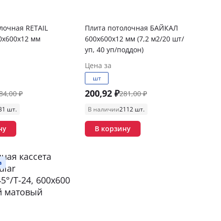
лочная RETAIL
Плита потолочная БАЙКАЛ
0х600х12 мм
600х600х12 мм (7,2 м2/20 шт/
уп, 40 уп/поддон)
Цена за
шт
200,92 ₽
84,00 ₽
281,00 ₽
31 шт.
В наличии
2112 шт.
ну
В корзину
в