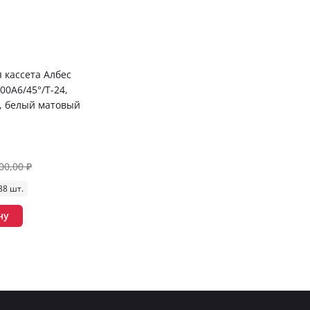
 кассета Албес
00A6/45°/Т-24,
, белый матовый
00,00 ₽
38 шт.
ну