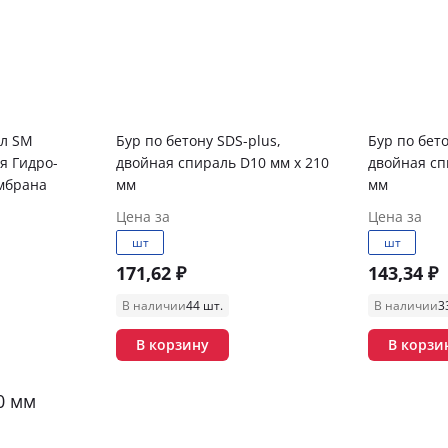
л SM
Бур по бетону SDS-plus,
Бур по бето
я Гидро-
двойная спираль D10 мм x 210
двойная сп
мбрана
мм
мм
Цена за
Цена за
шт
шт
171,62 ₽
143,34 ₽
В наличии
44 шт.
В наличии
3
В корзину
В корзи