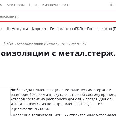
ам
Мастерам
Программа лояльности
ПН–
си
Штукатурки
Кирпич
Гипсокартон (ГКЛ) + Гипсоволокно (
Дюбель д/теплоизоляции с металлическим стержнем
лоизоляции с метал.стерж.
Дюбель для теплоизоляции с металлическим стержнем
размером 10х200 мм представляет собой систему крепежа
которая состоит из распорного дюбеля и гвоздя. Дюбель
изготавливается из полипропилена, а гвоздь — из
оцинкованной стали.
Крепление теплоизоляционных строительных материало