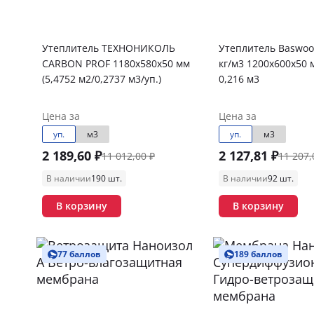
Утеплитель ТЕХНОНИКОЛЬ
Утеплитель Baswoo
CARBON PROF 1180х580х50 мм
кг/м3 1200х600х50 
(5,4752 м2/0,2737 м3/уп.)
0,216 м3
Цена за
Цена за
уп.
м3
уп.
м3
2 189,60 ₽
2 127,81 ₽
11 012,00 ₽
11 207,
В наличии
190 шт.
В наличии
92 шт.
В корзину
В корзину
77 баллов
189 баллов