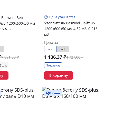
Цена уточняется
 Baswool Вент
Утеплитель Baswool Лайт 45
г/м3 1200х600х50 мм
1200х600х50 мм 4,32 м2, 0,216
216 м3)
м3
Цена за
уп.
м3
₽
1 136,37 ₽
7 991,00 ₽
4 727,00 ₽
2 шт.
Под заказ
ну
В корзину
1 балл