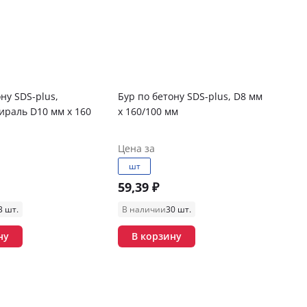
ну SDS-plus,
Бур по бетону SDS-plus, D8 мм
ираль D10 мм x 160
x 160/100 мм
Цена за
шт
59,39 ₽
3 шт.
В наличии
30 шт.
ну
В корзину