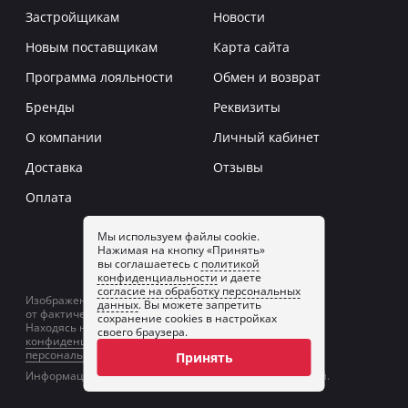
Застройщикам
Новости
Новым поставщикам
Карта сайта
Программа лояльности
Обмен и возврат
Бренды
Реквизиты
О компании
Личный кабинет
Доставка
Отзывы
Оплата
Мы используем файлы cookie.
Нажимая на кнопку «Принять»
Заказать звонок
вы соглашаетесь с
политикой
конфиденциальности
и даете
согласие на обработку персональных
Изображение товаров на сайте может отличаться
данных
. Вы можете запретить
от фактического изображения.
сохранение cookies в настройках
Находясь на сайте, вы принимаете
политику
своего браузера.
конфиденциальности
и даете
согласие на обработку
персональных данных
.
Принять
Информация на сайте не является публичной офертой.