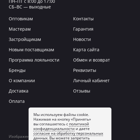
ПН–ПТ с 8:00 до 17:00
СБ–ВС — выходные
Оптовикам
Контакты
Мастерам
Гарантия
Застройщикам
Новости
Новым поставщикам
Карта сайта
Программа лояльности
Обмен и возврат
Бренды
Реквизиты
О компании
Личный кабинет
Доставка
Отзывы
Оплата
Мы используем файлы cookie.
Нажимая на кнопку «Принять»
Заказать звонок
вы соглашаетесь с
политикой
конфиденциальности
и даете
согласие на обработку персональных
Изображение товаров на сайте может отличаться
данных
. Вы можете запретить