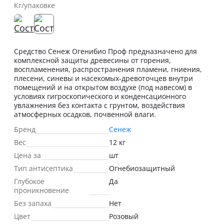
Кг/упаковке
Средство Сенеж Огенибио Проф предназначено для
комплексной защиты древесины от горения,
воспламенения, распространения пламени, гниения,
плесени, синевы и насекомых-древоточцев внутри
помещений и на открытом воздухе (под навесом) в
условиях гигроскопического и конденсационного
увлажнения без контакта с грунтом, воздействия
атмосферных осадков, почвенной влаги.
Бренд
Сенеж
Вес
12 кг
Цена за
шт
Тип антисептика
Огнебиозащитный
Глубокое
Да
проникновение
Без запаха
Нет
Цвет
Розовый