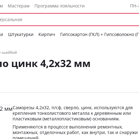
ам
Мастерам
Программа лояльности
ПН–
си
Штукатурки
Кирпич
Гипсокартон (ГКЛ) + Гипсоволокно (
сс-шайбой
ло цинк 4,2х32 мм
Саморезы 4,2x32, п/сф, сверло, цинк, используются для
крепления тонколистового металла к деревянным или
пластиковым (металлопластиковым) основаниям.
Применяются в процессе выполнения ремонтных,
монтажных, отделочных работ, как внутри, так и снаружи
помещений.