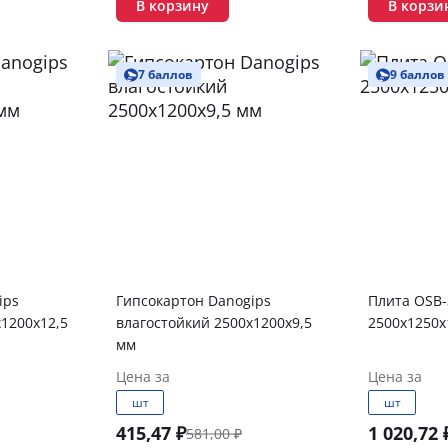
В корзину
В корзи
7 баллов
9 баллов
ips
Гипсокартон Danogips
Плита OSB-3 Kronos
1200х12,5
влагостойкий 2500х1200х9,5
2500х1250х
мм
Цена за
Цена за
шт
шт
415,47 ₽
1 020,72 
581,00 ₽