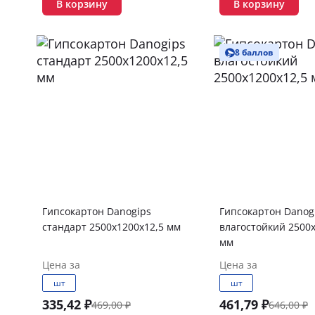
В корзину
В корзину
8 баллов
Гипсокартон Danogips
Гипсокартон Danog
стандарт 2500х1200х12,5 мм
влагостойкий 2500х
мм
Цена за
Цена за
шт
шт
335,42 ₽
461,79 ₽
469,00 ₽
646,00 ₽