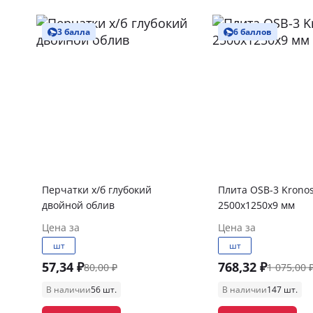
3 балла
6 баллов
Перчатки х/б глубокий
Плита OSB-3 Krono
двойной облив
2500х1250х9 мм
Цена за
Цена за
шт
шт
57,34 ₽
768,32 ₽
80,00 ₽
1 075,00 
В наличии
56 шт.
В наличии
147 шт.