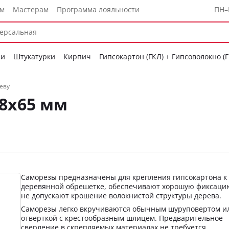
ам
Мастерам
Программа лояльности
ПН–
си
Штукатурки
Кирпич
Гипсокартон (ГКЛ) + Гипсоволокно (
еву
,8х65 мм
Саморезы предназначены для крепления гипсокартона к
деревянной обрешетке, обеспечивают хорошую фиксаци
не допускают крошение волокнистой структуры дерева.
Саморезы легко вкручиваются обычным шуруповертом и
отверткой с крестообразным шлицем. Предварительное
сверление в скрепляемых материалах не требуется.