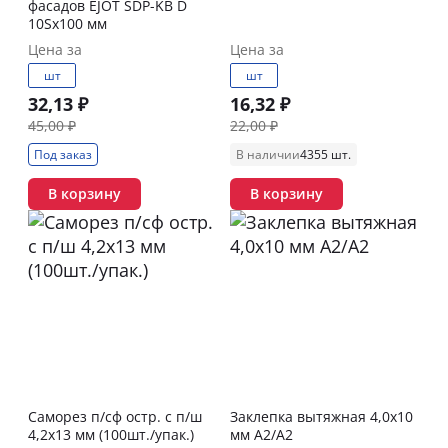
фасадов EJOT SDP-KB D
10Sх100 мм
Цена за
Цена за
шт
шт
32,13 ₽
16,32 ₽
45,00 ₽
22,00 ₽
Под заказ
В наличии
4355 шт.
В корзину
В корзину
Саморез п/сф остр. с п/ш
Заклепка вытяжная 4,0х10
4,2х13 мм (100шт./упак.)
мм А2/А2