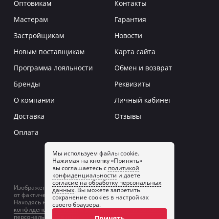
Оптовикам
Контакты
Мастерам
Гарантия
Застройщикам
Новости
Новым поставщикам
Карта сайта
Программа лояльности
Обмен и возврат
Бренды
Реквизиты
О компании
Личный кабинет
Доставка
Отзывы
Оплата
Мы используем файлы cookie.
Нажимая на кнопку «Принять»
Заказать звонок
вы соглашаетесь с
политикой
конфиденциальности
и даете
согласие на обработку персональных
Изображение товаров на сайте может отличаться
данных
. Вы можете запретить
от фактического изображения.
сохранение cookies в настройках
Находясь на сайте, вы принимаете
политику
своего браузера.
конфиденциальности
и даете
согласие на обработку
персональных данных
.
Принять