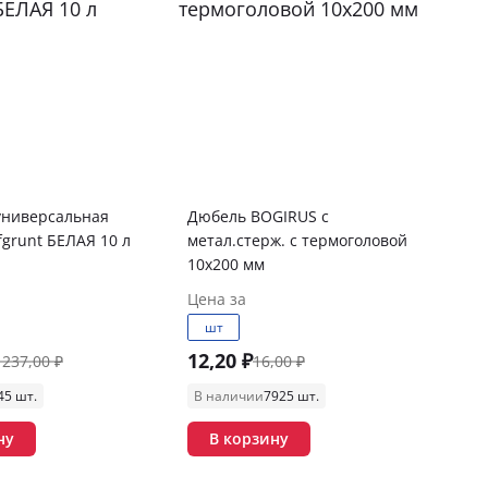
универсальная
Дюбель BOGIRUS с
fgrunt БЕЛАЯ 10 л
метал.стерж. с термоголовой
10х200 мм
Цена за
шт
12,20 ₽
 237,00 ₽
16,00 ₽
45 шт.
В наличии
7925 шт.
ну
В корзину