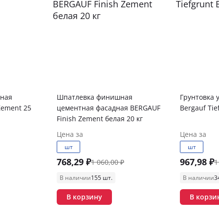
тная
Шпатлевка финишная
Грунтовка 
Zement 25
цементная фасадная BERGAUF
Bergauf Tie
Finish Zement белая 20 кг
Цена за
Цена за
шт
шт
768,29 ₽
967,98 ₽
1 060,00 ₽
1
В наличии
155 шт.
В наличии
3
В корзину
В корзи