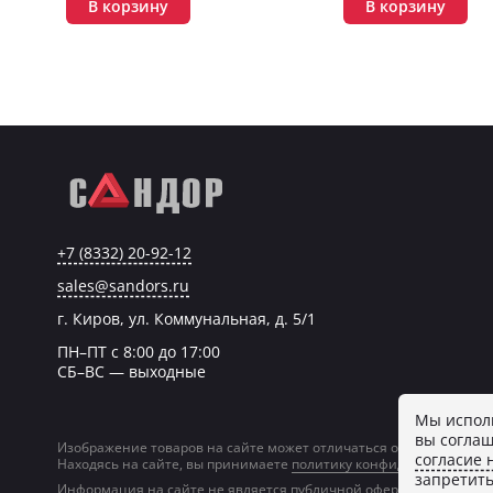
В корзину
В корзину
+7 (8332) 20-92-12
sales@sandors.ru
г. Киров, ул. Коммунальная, д. 5/1
ПН–ПТ с 8:00 до 17:00
СБ–ВС — выходные
Мы исполь
вы соглаш
Изображение товаров на сайте может отличаться от фактическог
согласие 
Находясь на сайте, вы принимаете
политику конфиденциальност
запретить
Информация на сайте не является публичной офертой.