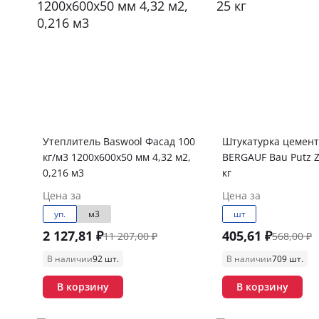
Утеплитель Baswool Фасад 100
Штукатурка цемен
кг/м3 1200х600х50 мм 4,32 м2,
BERGAUF Bau Putz 
0,216 м3
кг
Цена за
Цена за
уп.
м3
шт
2 127,81 ₽
405,61 ₽
11 207,00 ₽
568,00 ₽
В наличии
92 шт.
В наличии
709 шт.
В корзину
В корзину