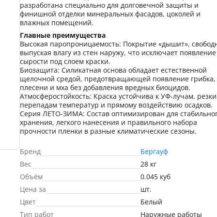
разработана специально для долговечной защиты и
финишной отделки минеральных фасадов, цоколей и
влажных помещений.
Главные преимущества
Высокая паропроницаемость: Покрытие «дышит», свобод
выпуская влагу из стен наружу, что исключает появление
сырости под слоем краски.
Биозащита: Силикатная основа обладает естественной
щелочной средой, предотвращающей появление грибка,
плесени и мха без добавления вредных биоцидов.
Атмосферостойкость: Краска устойчива к УФ-лучам, резк
перепадам температур и прямому воздействию осадков.
Серия ЛЕТО-ЗИМА: Состав оптимизирован для стабильно
хранения, легкого нанесения и правильного набора
прочности пленки в разные климатические сезоны.
Бренд
Бергауф
Вес
28 кг
Объём
0.045 куб
Цена за
шт.
Цвет
Белый
Тип работ
Наружные работы