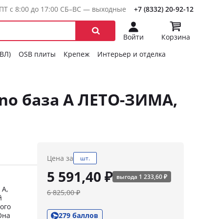
ПТ с 8:00 до 17:00 СБ–ВС — выходные
+7 (8332) 20-92-12
Войти
Корзина
ГВЛ)
OSB плиты
Крепеж
Интерьер и отделка
hno база A ЛЕТО-ЗИМА,
Цена за
шт.
5 591,40 ₽
выгода 1 233,60 ₽
 А,
6 825,00 ₽
й
ого
Она
279 баллов