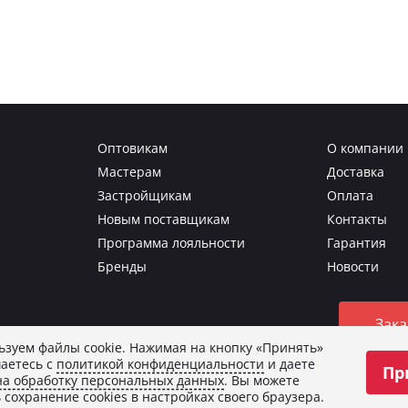
Оптовикам
О компании
Мастерам
Доставка
Застройщикам
Оплата
Новым поставщикам
Контакты
Программа лояльности
Гарантия
Бренды
Новости
Зака
зуем файлы cookie. Нажимая на кнопку «Принять»
аетесь с
политикой конфиденциальности
и даете
Пр
о изображения.
на обработку персональных данных
. Вы можете
и
и даете
согласие на обработку персональных данных
.
 сохранение cookies в настройках своего браузера.