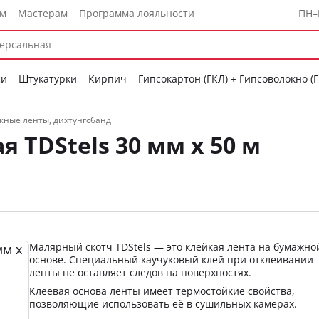
ам
Мастерам
Программа лояльности
ПН–
си
Штукатурки
Кирпич
Гипсокартон (ГКЛ) + Гипсоволокно (
жные ленты, дихтунгсбанд
 TDStels 30 мм х 50 м
Малярный скотч TDStels — это клейкая лента на бумажно
основе. Специальный каучуковый клей при отклеивании
ленты не оставляет следов на поверхностях.
Клеевая основа ленты имеет термостойкие свойства,
позволяющие использовать её в сушильных камерах.