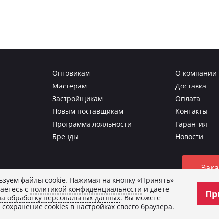
Оптовикам
О компании
Мастерам
Доставка
Застройщикам
Оплата
Новым поставщикам
Контакты
Программа лояльности
Гарантия
Бренды
Новости
Зака
зуем файлы cookie. Нажимая на кнопку «Принять»
аетесь с
политикой конфиденциальности
и даете
Пр
о изображения.
на обработку персональных данных
. Вы можете
и
и даете
согласие на обработку персональных данных
.
 сохранение cookies в настройках своего браузера.