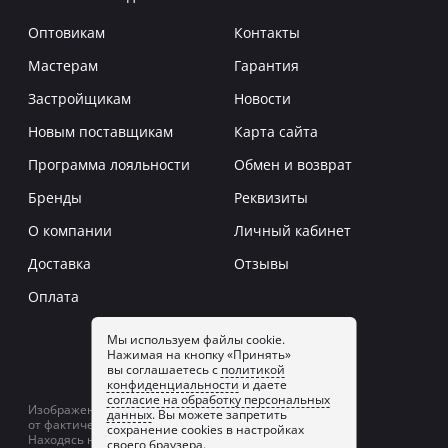
Оптовикам
Контакты
Мастерам
Гарантия
Застройщикам
Новости
Новым поставщикам
Карта сайта
Программа лояльности
Обмен и возврат
Бренды
Реквизиты
О компании
Личный кабинет
Доставка
Отзывы
Оплата
Мы используем файлы cookie.
Нажимая на кнопку «Принять»
Заказать звонок
вы соглашаетесь с
политикой
конфиденциальности
и даете
согласие на обработку персональных
Изображение товаров на сайте может отличаться
данных
. Вы можете запретить
от фактического изображения.
сохранение cookies в настройках
Находясь на сайте, вы принимаете
политику
своего браузера.