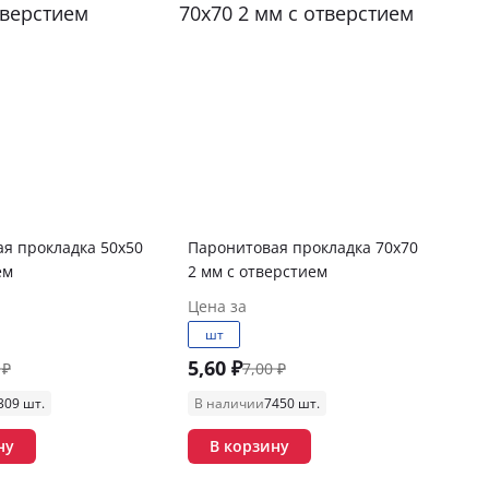
я прокладка 50х50
Паронитовая прокладка 70х70
ем
2 мм с отверстием
Цена за
шт
5,60 ₽
 ₽
7,00 ₽
309 шт.
В наличии
7450 шт.
ну
В корзину