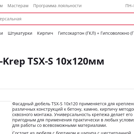
ам
Мастерам
Программа лояльности
ПН–
си
Штукатурки
Кирпич
Гипсокартон (ГКЛ) + Гипсоволокно (
Krep TSХ-S 10х120мм
Фасадный дюбель TSX-S 10х120 применяется для креплен
различных конструкций к бетону, камню, кирпичу метод
сквозного монтажа. Универсальность крепежа делает его
пригодным для применения практически в любых услови
для работы со всевозможными материалами.
Состоит из дюбеля с бортиком и шурупа с шестигранной