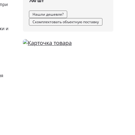
700 шт
 при
Нашли дешевле?
Скомплектовать объектную поставку
ки и
ля