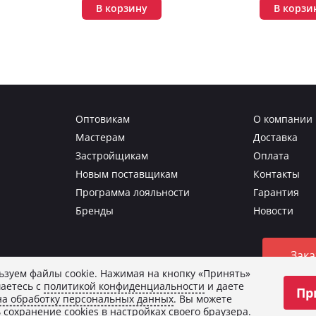
В корзину
В корзи
Оптовикам
О компании
Мастерам
Доставка
Застройщикам
Оплата
Новым поставщикам
Контакты
Программа лояльности
Гарантия
Бренды
Новости
Зака
зуем файлы cookie. Нажимая на кнопку «Принять»
аетесь с
политикой конфиденциальности
и даете
Пр
о изображения.
на обработку персональных данных
. Вы можете
и
и даете
согласие на обработку персональных данных
.
 сохранение cookies в настройках своего браузера.