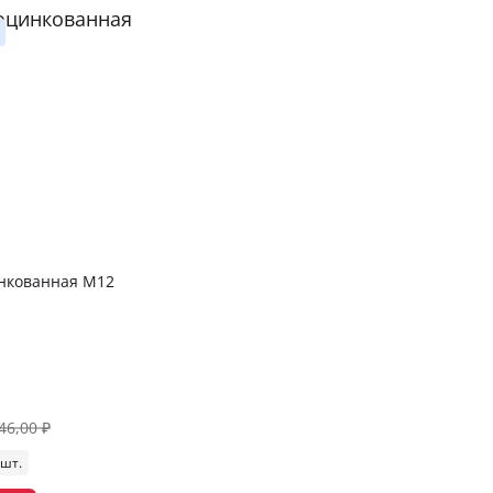
нкованная М12
46,00 ₽
 шт.