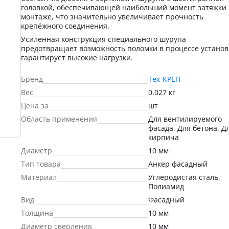
головкой, обеспечивающей наибольший момент затяжки
монтаже, что значительно увеличивает прочность
крепёжного соединения.
Усиленная конструкция специального шурупа
предотвращает возможность поломки в процессе установ
гарантирует высокие нагрузки.
Бренд
Тех-КРЕП
Вес
0.027 кг
Цена за
шт
Область применения
Для вентилируемого
фасада, Для бетона, Д
кирпича
Диаметр
10 мм
Тип товара
Анкер фасадный
Материал
Углеродистая сталь,
Полиамид
Вид
Фасадный
Толщина
10 мм
Диаметр сверления
10 мм