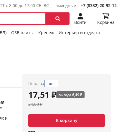
ПТ с 8:00 до 17:00 СБ–ВС — выходные
+7 (8332) 20-92-12
Войти
Корзина
ГВЛ)
OSB плиты
Крепеж
Интерьер и отделка
Цена за
шт
17,51 ₽
выгода 6,49 ₽
ия
24,00 ₽
ом
ях и
В корзину