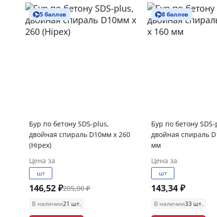
5 баллов
8 баллов
Бур по бетону SDS-plus,
Бур по бетону SDS-
двойная спираль D10мм x 260
двойная спираль D
(Hipex)
мм
Цена за
Цена за
шт
шт
146,52 ₽
143,34 ₽
205,00 ₽
В наличии
21 шт.
В наличии
33 шт.