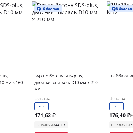
10 баллов
8 баллов
plus,
Бур по бетону SDS-plus,
Шайба оци
10 мм x 160
двойная спираль D10 мм x 210
мм
Цена за
Цена за
шт
кг
171,62 ₽
176,40 ₽
2
В наличии
44 шт.
В наличии
7