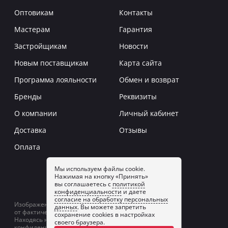
Оптовикам
Контакты
Мастерам
Гарантия
Застройщикам
Новости
Новым поставщикам
Карта сайта
Программа лояльности
Обмен и возврат
Бренды
Реквизиты
О компании
Личный кабинет
Доставка
Отзывы
Оплата
Мы используем файлы cookie.
Нажимая на кнопку «Принять»
Заказать звонок
вы соглашаетесь с
политикой
конфиденциальности
и даете
согласие на обработку персональных
Изображение товаров на сайте может отличаться
данных
. Вы можете запретить
от фактического изображения.
сохранение cookies в настройках
Находясь на сайте, вы принимаете
политику
своего браузера.
конфиденциальности
и даете
согласие на обработку